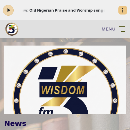
g now: Old Nigerian Praise and Worship songs #wisdomjoe #oldsch
MENU
News