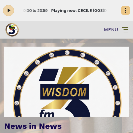
rom 00:00 to 23:59 -
Playing now: CECILE (008)
DIVERTISSEMENT-INF
MENU
News in News