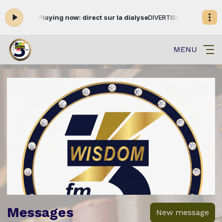
23:59 -
Playing now: direct sur la dialyse
DIVERTISSEMENT-INFORMATIO
MENU
Messages
New message